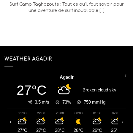
Surf Camp Taghazoute : Tout ce qu’il faut savoir pour
une aventure de surf inoubliable [...]
WEATHER AGADIR
Agadir
27°C
Broken cloud sky
3.5 m/s
73%
759
mmHg
21:00
22:00
23:00
00:00
01:00
02:00
0
‹
›
27°C
27°C
28°C
28°C
26°C
25°C
2