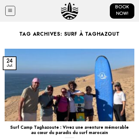
Skip
BOOK
to
NOW!
content
TAG ARCHIVES:
SURF À TAGHAZOUT
24
Jul
Surf Camp Taghazoute : Vivez une aventure mémorable
au cœur du paradis du surf marocain