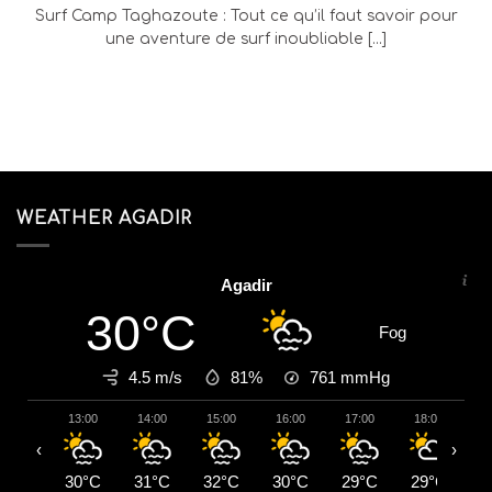
Surf Camp Taghazoute : Tout ce qu’il faut savoir pour
une aventure de surf inoubliable [...]
WEATHER AGADIR
Agadir
30°C
Fog
4.5 m/s
81%
761
mmHg
13:00
14:00
15:00
16:00
17:00
18:00
1
‹
›
30°C
31°C
32°C
30°C
29°C
29°C
2