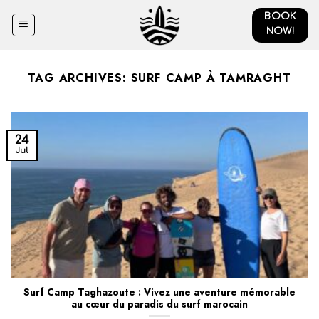
Skip
BOOK
to
NOW!
content
TAG ARCHIVES:
SURF CAMP À TAMRAGHT
24
Jul
Surf Camp Taghazoute : Vivez une aventure mémorable
au cœur du paradis du surf marocain